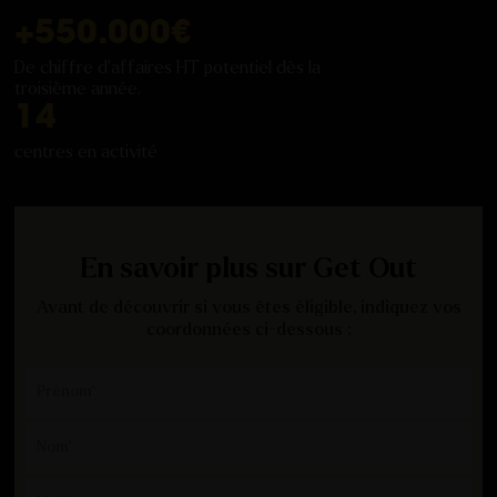
+
550
.000€
De chiffre d'affaires HT potentiel dès la
troisième année.
14
centres en activité
En savoir plus sur Get Out
Avant de découvrir si vous êtes éligible, indiquez vos
coordonnées ci-dessous :