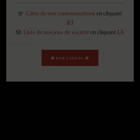
🍺
Carte de nos consommations
en cliquant
ICI
🎲
Liste de nos jeux de société
en cliquant
LÀ
🎁 BON CADEAU 🎁