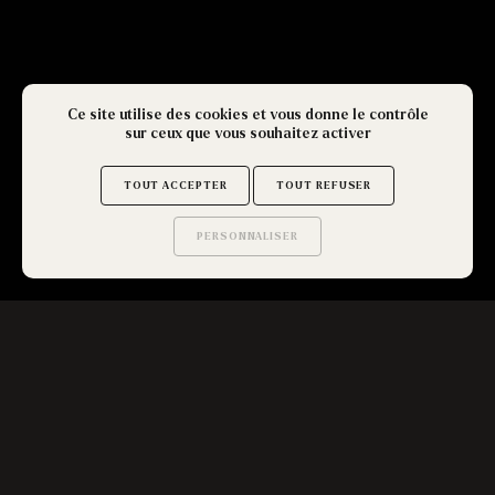
Ce site utilise des cookies et vous donne le contrôle
sur ceux que vous souhaitez activer
TOUT ACCEPTER
TOUT REFUSER
PERSONNALISER
Saurez-vous trouver
les secrets de ce site ?
LES CLÉS DE VOTRE
RÉUSSITE
AVEC GET OUT