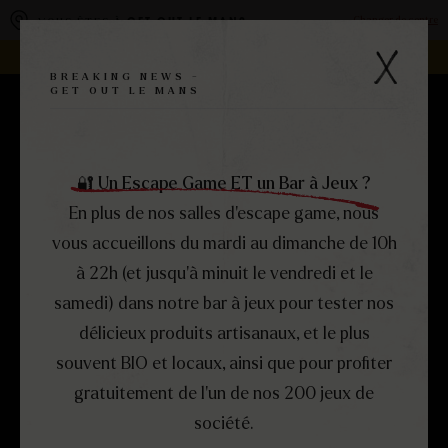
Panneau de gestion des cookies
Changer de centre
VOUS ÊTES À
GET OUT LE MANS
REJOIGNEZ LA FAMILLE -
DEVENEZ FRANCHISÉ !
BREAKING NEWS -
GET OUT LE MANS
RÉSERVEZ
MENU
FERMER
🔐 Un Escape Game ET un Bar à Jeux ?
En plus de nos salles d’escape game, nous
vous accueillons du mardi au dimanche de 10h
à 22h (et jusqu’à minuit le vendredi et le
samedi) dans notre bar à jeux pour tester nos
délicieux produits artisanaux, et le plus
souvent BIO et locaux, ainsi que pour profiter
gratuitement de l’un de nos 200 jeux de
société.