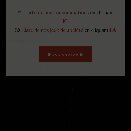
🍺
Carte de nos consommations
en cliquant
ICI
🎲
Liste de nos jeux de société
en cliquant
LÀ
🎁 BON CADEAU 🎁