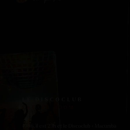
LE DISCOCLUB
ESCAPE ROOM
1986, il est 23h et le Discoclub « Macumba