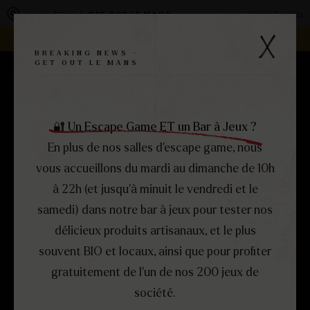
Panneau de gestion des cookies
Changer de centre
VOUS ÊTES À
GET OUT LE MANS
REJOIGNEZ LA FAMILLE -
DEVENEZ FRANCHISÉ !
BREAKING NEWS -
GET OUT LE MANS
RÉSERVEZ
MENU
FERMER
🔐 Un Escape Game ET un Bar à Jeux ?
En plus de nos salles d’escape game, nous
vous accueillons du mardi au dimanche de 10h
à 22h (et jusqu’à minuit le vendredi et le
samedi) dans notre bar à jeux pour tester nos
délicieux produits artisanaux, et le plus
souvent BIO et locaux, ainsi que pour profiter
gratuitement de l’un de nos 200 jeux de
société.