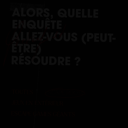
ESCAPE
GAME
ALORS,
QUELLE
ENQUÊTE
LE
ALLEZ-VOUS (PEUT-
MANS
ÊTRE)
RÉSOUDRE
?
TOUTES
ESCAPE ROOMS
JEUX EN EXTÉRIEUR
ESCAPE GAMES GÉANTS