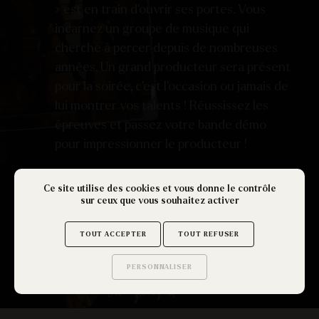
» est en train d’ouvrir ses portes. Vous
incarnez un groupe de musique qui
cherche à percer depuis de nombreuses
années. Un grand producteur sera présent
pour la soirée, c’est l’occasion ou jamais de
lui montrer vos talents ! Réussissez les
épreuves et passez votre bande démo
pour impressionner le producteur !
Ce site utilise des cookies et vous donne le contrôle
RÉSOUDRE CE MYSTÈRE
sur ceux que vous souhaitez activer
TOUT ACCEPTER
TOUT REFUSER
ENQUÊTE MENÉE PAR
PERSONNALISER
Saurez-vous trouver
les secrets de ce site ?